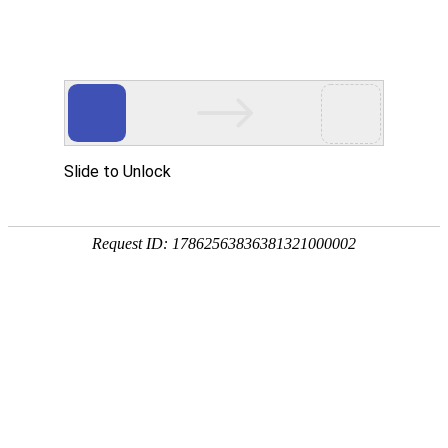
返回首页
新闻动态
法会法讯
灵岩印象
佛教典故
爱心涌动 井陉县敬老
[佛陀舍利塔奠基仪式法会]
[己亥年中元节报恩