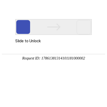
返回首页
新闻动态
法会法讯
灵岩印象
佛教典故
首页
> 灵岩印象
> 古刹风貌
灵岩多宝塔
详细>>
灵岩殿堂
详细>>