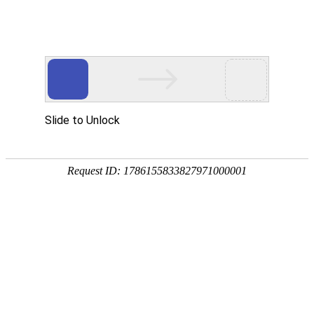
返回首页
新闻动态
法会法讯
灵岩印象
佛教典故
爱心涌动 井陉县敬老
[佛陀舍利塔奠基仪式法会]
[己亥年中元节报恩