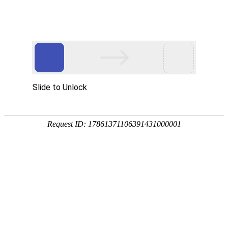
返回首页
新闻动态
法会法讯
灵岩印象
佛教典故
当前位置：
首页
> 新闻动态
> 寺院动态
正文
2019年河北井陉雷速比分即
发表时间