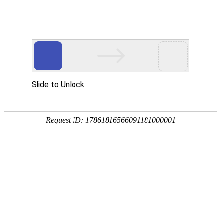
返回首页
新闻动态
法会法讯
灵岩印象
佛教典故
当前位置：
首页
> 灵岩印象
> 古刹风貌
正文
雷速