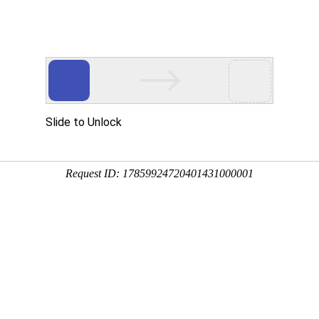
2026年8月6日 星期四 请调整您的计算机
岩印象
佛教典故
功德芳名
即时足球比分2019年传授在家居
发表时间：
2019-03-22 14:49:42
比分即时足球比分将于2019年10月18日-10月20日（农
行菩萨道之根本。据《梵网经》（卷下）所载：受持菩萨戒有
；
；